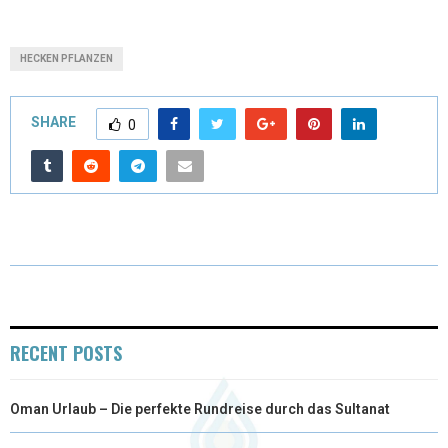
(
A
I
I
M
T
C
N
N
A
HECKEN PFLANZEN
W
E
T
K
I
I
B
E
E
L
SHARE
0
T
O
R
D
T
O
E
I
E
K
S
N
R
T
)
RECENT POSTS
Oman Urlaub – Die perfekte Rundreise durch das Sultanat