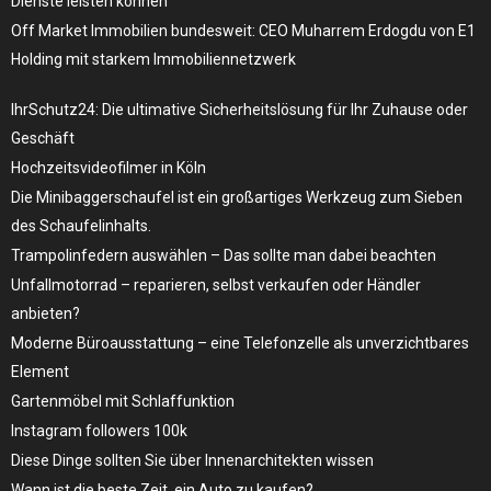
Dienste leisten können
Off Market Immobilien bundesweit: CEO Muharrem Erdogdu von E1
Holding mit starkem Immobiliennetzwerk
IhrSchutz24: Die ultimative Sicherheitslösung für Ihr Zuhause oder
Geschäft
Hochzeitsvideofilmer in Köln
Die Minibaggerschaufel ist ein großartiges Werkzeug zum Sieben
des Schaufelinhalts.
Trampolinfedern auswählen – Das sollte man dabei beachten
Unfallmotorrad – reparieren, selbst verkaufen oder Händler
anbieten?
Moderne Büroausstattung – eine Telefonzelle als unverzichtbares
Element
Gartenmöbel mit Schlaffunktion
Instagram followers 100k
Diese Dinge sollten Sie über Innenarchitekten wissen
Wann ist die beste Zeit, ein Auto zu kaufen?