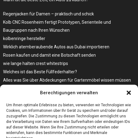
Regenjacken für Damen – praktisch und schick
Kolb CNC Rosenheim fertigt Prototypen, Serienteile und
Baugruppen nach Ihren Wünschen
kolbenringe hersteller
Wirklich atemberaubende Autos aus Dubai importieren
Rosen kaufen und damit eine Botschaft senden
wie lange halten crest whitestrips
Welches ist das Beste Füllfederhalter?
Alles was Sie über Abdeckungen für Gartenmöbel wissen müssen
Modebewusst durch den Alltag – so wird der Bürgersteig zum
Berechtigungen verwalten
Laufsteg!
Bare Metal Server?
Um Ihnen optimale Erlebnisse zu bieten, verwenden wir Technologien wie
Cookies, um Informationen über Ihr Gerät zu speichern und/oder darauf
zuzugreifen. Die Zustimmung zu diesen Technologien ermöglicht uns
die Verarbeitung von Daten wie Ihrem Surfverhalten oder eindeutigen IDs
auf dieser Website. Wenn Sie Ihre Zustimmung nicht erteilen oder
widerrufen, kann dies bestimmte Funktionen und Merkmale