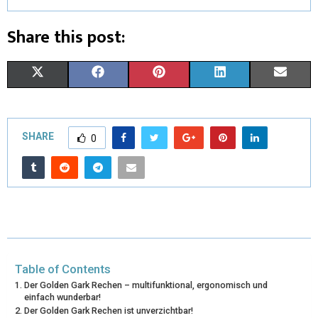
Share this post:
X
F
P
L
E
(
A
I
I
M
T
C
N
N
A
SHARE
0
W
E
T
K
I
I
B
E
E
L
T
O
R
D
T
O
E
I
E
K
S
N
Table of Contents
R
T
Der Golden Gark Rechen – multifunktional, ergonomisch und
einfach wunderbar!
)
Der Golden Gark Rechen ist unverzichtbar!