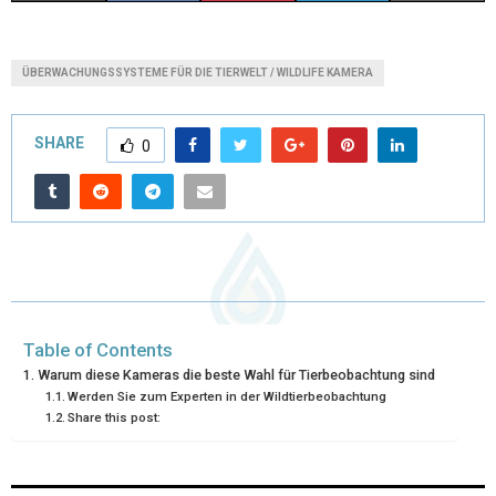
(
A
I
I
M
T
C
N
N
A
ÜBERWACHUNGSSYSTEME FÜR DIE TIERWELT / WILDLIFE KAMERA
W
E
T
K
I
I
B
E
E
L
SHARE
0
T
O
R
D
T
O
E
I
E
K
S
N
R
T
)
Table of Contents
Warum diese Kameras die beste Wahl für Tierbeobachtung sind
Werden Sie zum Experten in der Wildtierbeobachtung
Share this post: