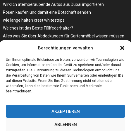
Wirklich atemberaubende Autos aus Dubai importieren
Rosen kaufen und damit eine Botschaft senden
wie lange halten crest whitestrips
Welches ist das Beste Füllfederhalter?
Alles was Sie über Abdeckungen für Gartenmöbel wissen müssen
Modebewusst durch den Alltag – so wird der Bürgersteig zum
Berechtigungen verwalten
Laufsteg!
Bare Metal Server?
Um Ihnen optimale Erlebnisse zu bieten, verwenden wir Technologien wie
Cookies, um Informationen über Ihr Gerät zu speichern und/oder darauf
zuzugreifen. Die Zustimmung zu diesen Technologien ermöglicht uns
die Verarbeitung von Daten wie Ihrem Surfverhalten oder eindeutigen IDs
auf dieser Website. Wenn Sie Ihre Zustimmung nicht erteilen oder
widerrufen, kann dies bestimmte Funktionen und Merkmale
beeinträchtigen.
AKZEPTIEREN
ABLEHNEN