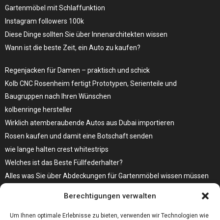
Gartenmöbel mit Schlaffunktion
Instagram followers 100k
Diese Dinge sollten Sie über Innenarchitekten wissen
Wann ist die beste Zeit, ein Auto zu kaufen?
Regenjacken für Damen – praktisch und schick
Kolb CNC Rosenheim fertigt Prototypen, Serienteile und
Baugruppen nach Ihren Wünschen
kolbenringe hersteller
Wirklich atemberaubende Autos aus Dubai importieren
Rosen kaufen und damit eine Botschaft senden
wie lange halten crest whitestrips
Welches ist das Beste Füllfederhalter?
Alles was Sie über Abdeckungen für Gartenmöbel wissen müssen
Modebewusst durch den Alltag – so wird der Bürgersteig zum
Berechtigungen verwalten
Laufsteg!
Bare Metal Server?
Um Ihnen optimale Erlebnisse zu bieten, verwenden wir Technologien wie