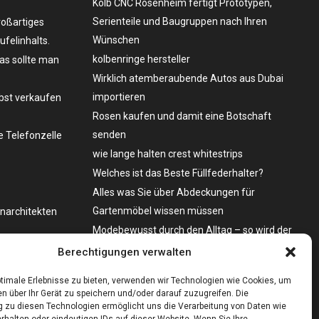
Kolb CNC Rosenheim fertigt Prototypen,
Serienteile und Baugruppen nach Ihren
roßartiges
Wünschen
felinhalts.
kolbenringe hersteller
as sollte man
Wirklich atemberaubende Autos aus Dubai
importieren
lbst verkaufen
Rosen kaufen und damit eine Botschaft
senden
 Telefonzelle
wie lange halten crest whitestrips
Welches ist das Beste Füllfederhalter?
Alles was Sie über Abdeckungen für
Gartenmöbel wissen müssen
enarchitekten
Modebewusst durch den Alltag – so wird der
Bürgersteig zum Laufsteg!
o zu kaufen?
Berechtigungen verwalten
Bare Metal Server?
timale Erlebnisse zu bieten, verwenden wir Technologien wie Cookies, um
n über Ihr Gerät zu speichern und/oder darauf zuzugreifen. Die
zu diesen Technologien ermöglicht uns die Verarbeitung von Daten wie