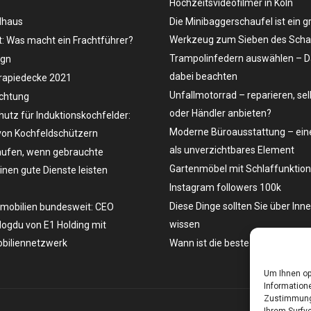
Hochzeitsvideofilmer in Köln
dhaus
Die Minibaggerschaufel ist ein g
Werkzeug zum Sieben des Schau
t: Was macht ein Frachtführer?
Trampolinfedern auswählen – D
ign
dabei beachten
rapiedecke 2021
Unfallmotorrad – reparieren, se
uchtung
oder Händler anbieten?
hutz für Induktionskochfelder:
Moderne Büroausstattung – eine
on Kochfeldschützern
als unverzichtbares Element
ufen, wenn gebrauchte
Gartenmöbel mit Schlaffunktion
en gute Dienste leisten
Instagram followers 100k
Diese Dinge sollten Sie über Inn
mobilien bundesweit: CEO
wissen
ogdu von E1 Holding mit
biliennetzwerk
Wann ist die beste Zeit, ein Aut
Um Ihnen op
Informatione
Zustimmung 