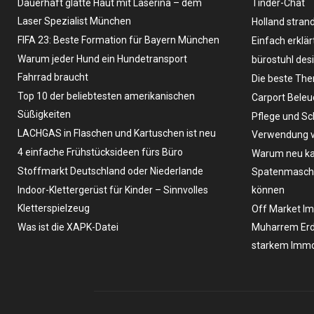
Dauerhaft glatte Haut mit Laserina – dem
Tinder-Chat
Laser Spezialist München
Holland stran
FIFA 23: Beste Formation für Bayern München
Einfach erklär
Warum jeder Hund ein Hundetransport
bürostuhl des
Fahrrad braucht
Die beste The
Top 10 der beliebtesten amerikanischen
Carport Bele
Süßigkeiten
Pflege und Sc
LACHGAS in Flaschen und Kartuschen ist neu
Verwendung v
4 einfache Frühstücksideen fürs Büro
Warum neu ka
Stoffmarkt Deutschland oder Niederlande
Spatenmaschin
Indoor-Klettergerüst für Kinder – Sinnvolles
können
Kletterspielzeug
Off Market Im
Was ist die XAPK-Datei
Muharrem Erd
starkem Immo