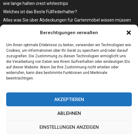
wie lange halten crest whitestrips
Welches ist das Beste Füllfederhalter?
Alles was Sie über Abdeckungen für Gartenmöbel wissen müssen
Modebewusst durch den Alltag – so wird der Bürgersteig zum
Berechtigungen verwalten
Laufsteg!
Bare Metal Server?
Um Ihnen optimale Erlebnisse zu bieten, verwenden wir Technologien wie
Cookies, um Informationen über Ihr Gerät zu speichern und/oder darauf
zuzugreifen. Die Zustimmung zu diesen Technologien ermöglicht uns
die Verarbeitung von Daten wie Ihrem Surfverhalten oder eindeutigen IDs
auf dieser Website. Wenn Sie Ihre Zustimmung nicht erteilen oder
widerrufen, kann dies bestimmte Funktionen und Merkmale
beeinträchtigen.
AKZEPTIEREN
ABLEHNEN
@2023 - www.01integer.de. All Right Reserved.
EINSTELLUNGEN ANZEIGEN
Home
Cookie policy
Our authors
Partners
Website index