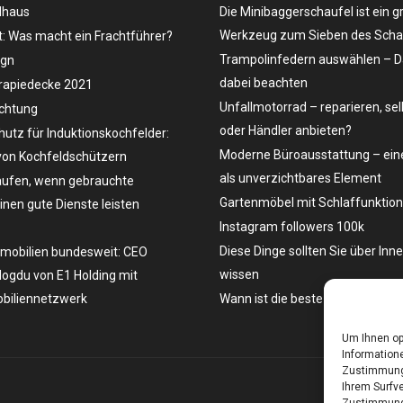
dhaus
Die Minibaggerschaufel ist ein g
Werkzeug zum Sieben des Schau
t: Was macht ein Frachtführer?
Trampolinfedern auswählen – D
ign
dabei beachten
rapiedecke 2021
Unfallmotorrad – reparieren, se
uchtung
oder Händler anbieten?
hutz für Induktionskochfelder:
Moderne Büroausstattung – eine
on Kochfeldschützern
als unverzichtbares Element
ufen, wenn gebrauchte
Gartenmöbel mit Schlaffunktion
en gute Dienste leisten
Instagram followers 100k
Diese Dinge sollten Sie über Inn
mobilien bundesweit: CEO
wissen
ogdu von E1 Holding mit
biliennetzwerk
Wann ist die beste Zeit, ein Aut
Um Ihnen op
Informatione
Zustimmung 
Ihrem Surfve