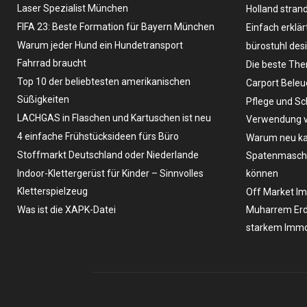
Laser Spezialist München
Holland stran
FIFA 23: Beste Formation für Bayern München
Einfach erklär
Warum jeder Hund ein Hundetransport
bürostuhl des
Fahrrad braucht
Die beste The
Top 10 der beliebtesten amerikanischen
Carport Bele
Süßigkeiten
Pflege und Sc
LACHGAS in Flaschen und Kartuschen ist neu
Verwendung v
4 einfache Frühstücksideen fürs Büro
Warum neu ka
Stoffmarkt Deutschland oder Niederlande
Spatenmaschin
Indoor-Klettergerüst für Kinder – Sinnvolles
können
Kletterspielzeug
Off Market Im
Was ist die XAPK-Datei
Muharrem Erd
starkem Immo