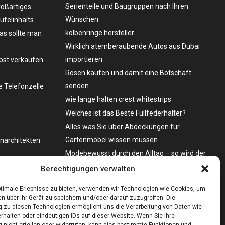
Serienteile und Baugruppen nach Ihren
roßartiges
Wünschen
felinhalts.
kolbenringe hersteller
as sollte man
Wirklich atemberaubende Autos aus Dubai
importieren
lbst verkaufen
Rosen kaufen und damit eine Botschaft
senden
 Telefonzelle
wie lange halten crest whitestrips
Welches ist das Beste Füllfederhalter?
Alles was Sie über Abdeckungen für
Gartenmöbel wissen müssen
enarchitekten
Modebewusst durch den Alltag – so wird der
Bürgersteig zum Laufsteg!
o zu kaufen?
Berechtigungen verwalten
Bare Metal Server?
timale Erlebnisse zu bieten, verwenden wir Technologien wie Cookies, um
n über Ihr Gerät zu speichern und/oder darauf zuzugreifen. Die
zu diesen Technologien ermöglicht uns die Verarbeitung von Daten wie
rhalten oder eindeutigen IDs auf dieser Website. Wenn Sie Ihre