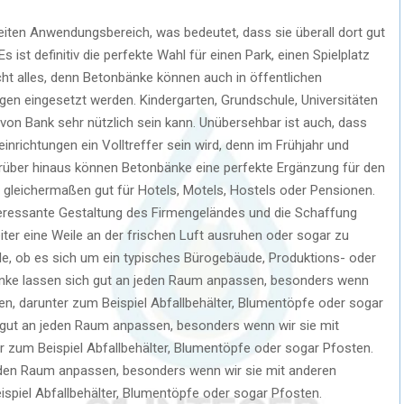
eiten Anwendungsbereich, was bedeutet, dass sie überall dort gut
s ist definitiv die perfekte Wahl für einen Park, einen Spielplatz
cht alles, denn Betonbänke können auch in öffentlichen
ngen eingesetzt werden. Kindergarten, Grundschule, Universitäten
t von Bank sehr nützlich sein kann. Unübersehbar ist auch, dass
inrichtungen ein Volltreffer sein wird, denn im Frühjahr und
arüber hinaus können Betonbänke eine perfekte Ergänzung für den
n gleichermaßen gut für Hotels, Motels, Hostels oder Pensionen.
eressante Gestaltung des Firmengeländes und die Schaffung
iter eine Weile an der frischen Luft ausruhen oder sogar zu
lle, ob es sich um ein typisches Bürogebäude, Produktions- oder
änke lassen sich gut an jeden Raum anpassen, besonders wenn
en, darunter zum Beispiel Abfallbehälter, Blumentöpfe oder sogar
 gut an jeden Raum anpassen, besonders wenn wir sie mit
 zum Beispiel Abfallbehälter, Blumentöpfe oder sogar Pfosten.
jeden Raum anpassen, besonders wenn wir sie mit anderen
spiel Abfallbehälter, Blumentöpfe oder sogar Pfosten.