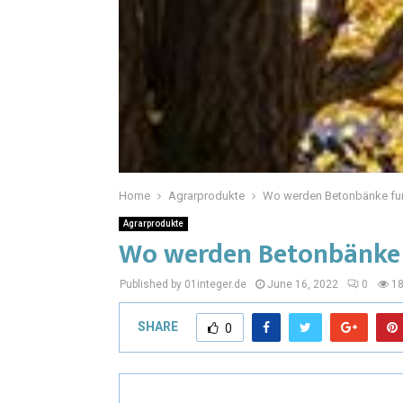
Home
Agrarprodukte
Wo werden Betonbänke fun
Agrarprodukte
Wo werden Betonbänke 
Published by 01integer.de
June 16, 2022
0
1
SHARE
0