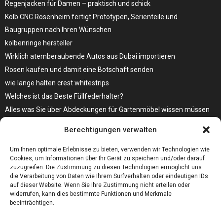
Regenjacken für Damen – praktisch und schick
Kolb CNC Rosenheim fertigt Prototypen, Serienteile und
Baugruppen nach Ihren Wünschen
kolbenringe hersteller
Wirklich atemberaubende Autos aus Dubai importieren
Rosen kaufen und damit eine Botschaft senden
wie lange halten crest whitestrips
Welches ist das Beste Füllfederhalter?
Alles was Sie über Abdeckungen für Gartenmöbel wissen müssen
Modebewusst durch den Alltag – so wird der Bürgersteig zum
Berechtigungen verwalten
Laufsteg!
Bare Metal Server?
Um Ihnen optimale Erlebnisse zu bieten, verwenden wir Technologien wie
Cookies, um Informationen über Ihr Gerät zu speichern und/oder darauf
zuzugreifen. Die Zustimmung zu diesen Technologien ermöglicht uns
die Verarbeitung von Daten wie Ihrem Surfverhalten oder eindeutigen IDs
auf dieser Website. Wenn Sie Ihre Zustimmung nicht erteilen oder
widerrufen, kann dies bestimmte Funktionen und Merkmale
beeinträchtigen.