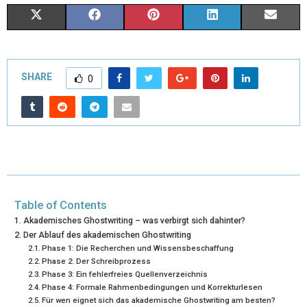
X
F
P
L
E
(
A
I
I
M
T
C
N
N
A
SHARE
0
W
E
T
K
I
I
B
E
E
L
T
O
R
D
T
O
E
I
E
K
S
N
Table of Contents
R
T
Akademisches Ghostwriting – was verbirgt sich dahinter?
Der Ablauf des akademischen Ghostwriting
)
Phase 1: Die Recherchen und Wissensbeschaffung
Phase 2: Der Schreibprozess
Phase 3: Ein fehlerfreies Quellenverzeichnis
Phase 4: Formale Rahmenbedingungen und Korrekturlesen
Für wen eignet sich das akademische Ghostwriting am besten?