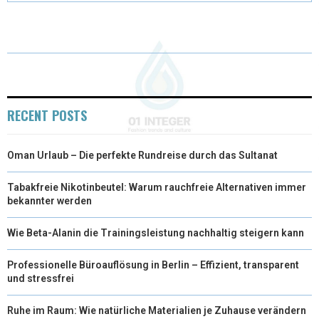
T
O
R
D
T
O
E
I
E
K
S
N
R
T
RECENT POSTS
)
Oman Urlaub – Die perfekte Rundreise durch das Sultanat
Tabakfreie Nikotinbeutel: Warum rauchfreie Alternativen immer
bekannter werden
Wie Beta-Alanin die Trainingsleistung nachhaltig steigern kann
Professionelle Büroauflösung in Berlin – Effizient, transparent
und stressfrei
Ruhe im Raum: Wie natürliche Materialien je Zuhause verändern