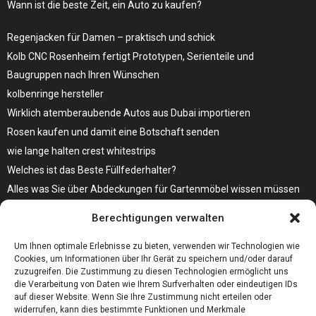
Wann ist die beste Zeit, ein Auto zu kaufen?
Regenjacken für Damen – praktisch und schick
Kolb CNC Rosenheim fertigt Prototypen, Serienteile und
Baugruppen nach Ihren Wünschen
kolbenringe hersteller
Wirklich atemberaubende Autos aus Dubai importieren
Rosen kaufen und damit eine Botschaft senden
wie lange halten crest whitestrips
Welches ist das Beste Füllfederhalter?
Alles was Sie über Abdeckungen für Gartenmöbel wissen müssen
Modebewusst durch den Alltag – so wird der Bürgersteig zum
Berechtigungen verwalten
Laufsteg!
Bare Metal Server?
Um Ihnen optimale Erlebnisse zu bieten, verwenden wir Technologien wie
Cookies, um Informationen über Ihr Gerät zu speichern und/oder darauf
zuzugreifen. Die Zustimmung zu diesen Technologien ermöglicht uns
die Verarbeitung von Daten wie Ihrem Surfverhalten oder eindeutigen IDs
auf dieser Website. Wenn Sie Ihre Zustimmung nicht erteilen oder
widerrufen, kann dies bestimmte Funktionen und Merkmale