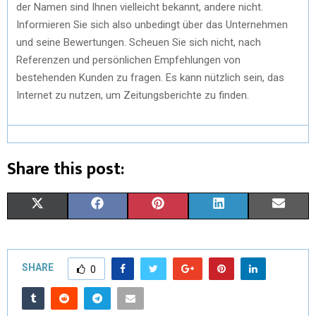
der Namen sind Ihnen vielleicht bekannt, andere nicht.
Informieren Sie sich also unbedingt über das Unternehmen
und seine Bewertungen. Scheuen Sie sich nicht, nach
Referenzen und persönlichen Empfehlungen von
bestehenden Kunden zu fragen. Es kann nützlich sein, das
Internet zu nutzen, um Zeitungsberichte zu finden.
Share this post:
X
F
P
L
E
(
A
I
I
M
T
C
N
N
A
SHARE
0
W
E
T
K
I
I
B
E
E
L