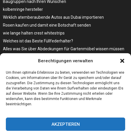
Baugruppen nach Ihren Wünschen
kolbenringe hersteller
Wirklich atemberaubende Autos aus Dubai importieren
Rosen kaufen und damit eine Botschaft senden
wie lange halten crest whitestrips
Welches ist das Beste Füllfederhalter?
Alles was Sie über Abdeckungen für Gartenmöbel wissen müssen
Modebewusst durch den Alltag – so wird der Bürgersteig zum
Berechtigungen verwalten
Laufsteg!
Bare Metal Server?
Um Ihnen optimale Erlebnisse zu bieten, verwenden wir Technologien wie
Cookies, um Informationen über Ihr Gerät zu speichern und/oder darauf
zuzugreifen. Die Zustimmung zu diesen Technologien ermöglicht uns
die Verarbeitung von Daten wie Ihrem Surfverhalten oder eindeutigen IDs
auf dieser Website. Wenn Sie Ihre Zustimmung nicht erteilen oder
widerrufen, kann dies bestimmte Funktionen und Merkmale
beeinträchtigen.
AKZEPTIEREN