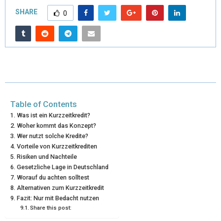
T
C
N
N
A
SHARE
0
W
E
T
K
I
I
B
E
E
L
T
O
R
D
T
O
E
I
E
K
S
N
Table of Contents
R
T
Was ist ein Kurzzeitkredit?
Woher kommt das Konzept?
)
Wer nutzt solche Kredite?
Vorteile von Kurzzeitkrediten
Risiken und Nachteile
Gesetzliche Lage in Deutschland
Worauf du achten solltest
Alternativen zum Kurzzeitkredit
Fazit: Nur mit Bedacht nutzen
Share this post: