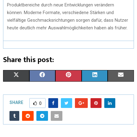
Produktbereiche durch neue Entwicklungen verändern
können. Moderne Formate, verschiedene Stärken und
vielfältige Geschmacksrichtungen sorgen dafür, dass Nutzer
heute deutlich mehr Auswahlmöglichkeiten haben als früher.
Share this post:
X
F
P
L
E
(
A
I
I
M
T
C
N
N
A
SHARE
0
W
E
T
K
I
I
B
E
E
L
T
O
R
D