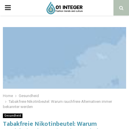
Home
Gesundheid
Tabakfreie Nikotinbeutel: Warum rauchfreie Alternativen immer
bekannter werden
Gesundheid
Tabakfreie Nikotinbeutel: Warum