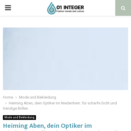
Home
Mode und Bekleidung
Heiming Aben, dein Optiker im Niederrhein: für scharfe Sicht und
trendige Brillen
Mode und Bekleidung
Heiming Aben, dein Optiker im