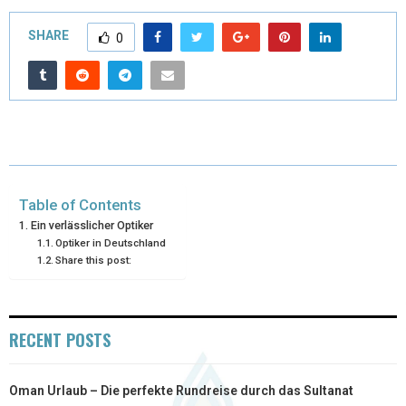
T
C
N
N
A
SHARE
0
W
E
T
K
I
I
B
E
E
L
T
O
R
D
T
O
E
I
E
K
S
N
Table of Contents
R
T
Ein verlässlicher Optiker
Optiker in Deutschland
)
Share this post:
RECENT POSTS
Oman Urlaub – Die perfekte Rundreise durch das Sultanat