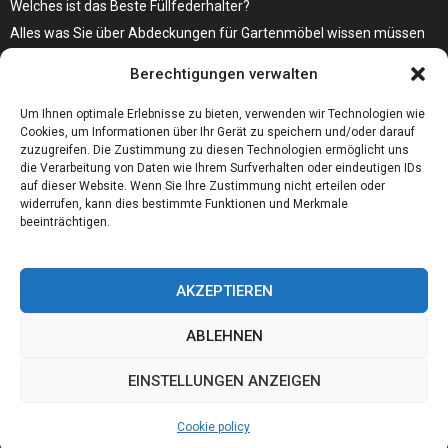
Welches ist das Beste Füllfederhalter?
Alles was Sie über Abdeckungen für Gartenmöbel wissen müssen
Modebewusst durch den Alltag – so wird der Bürgersteig zum
Berechtigungen verwalten
Laufsteg!
Bare Metal Server?
Um Ihnen optimale Erlebnisse zu bieten, verwenden wir Technologien wie
Cookies, um Informationen über Ihr Gerät zu speichern und/oder darauf
zuzugreifen. Die Zustimmung zu diesen Technologien ermöglicht uns
die Verarbeitung von Daten wie Ihrem Surfverhalten oder eindeutigen IDs
auf dieser Website. Wenn Sie Ihre Zustimmung nicht erteilen oder
widerrufen, kann dies bestimmte Funktionen und Merkmale
beeinträchtigen.
AKZEPTIEREN
ABLEHNEN
@2023 - www.01integer.de. All Right Reserved.
EINSTELLUNGEN ANZEIGEN
Home
Cookie policy
Our authors
Partners
Website index
Cookie policy
Contact