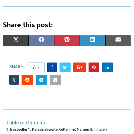
Share this post:
X
F
P
L
E
(
A
I
I
M
T
C
N
N
A
SHARE
0
W
E
T
K
I
I
B
E
E
L
T
O
R
D
T
O
E
I
E
K
S
N
Table of Contents
R
T
Bestseller 1: Personalisierte Ketten mit Namen & Initialen