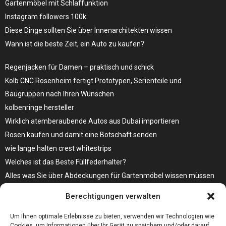
Gartenmöbel mit Schlaffunktion
Instagram followers 100k
Diese Dinge sollten Sie über Innenarchitekten wissen
Wann ist die beste Zeit, ein Auto zu kaufen?
Regenjacken für Damen – praktisch und schick
Kolb CNC Rosenheim fertigt Prototypen, Serienteile und
Baugruppen nach Ihren Wünschen
kolbenringe hersteller
Wirklich atemberaubende Autos aus Dubai importieren
Rosen kaufen und damit eine Botschaft senden
wie lange halten crest whitestrips
Welches ist das Beste Füllfederhalter?
Alles was Sie über Abdeckungen für Gartenmöbel wissen müssen
Modebewusst durch den Alltag – so wird der Bürgersteig zum
Berechtigungen verwalten
Laufsteg!
Bare Metal Server?
Um Ihnen optimale Erlebnisse zu bieten, verwenden wir Technologien wie
Cookies, um Informationen über Ihr Gerät zu speichern und/oder darauf