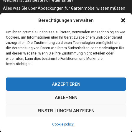
Welches ist das Beste Füllfederhalter?
Alles was Sie über Abdeckungen für Gartenmöbel wissen müssen
Modebewusst durch den Alltag – so wird der Bürgersteig zum
Berechtigungen verwalten
Laufsteg!
Bare Metal Server?
Um Ihnen optimale Erlebnisse zu bieten, verwenden wir Technologien wie
Cookies, um Informationen über Ihr Gerät zu speichern und/oder darauf
zuzugreifen. Die Zustimmung zu diesen Technologien ermöglicht uns
die Verarbeitung von Daten wie Ihrem Surfverhalten oder eindeutigen IDs
auf dieser Website. Wenn Sie Ihre Zustimmung nicht erteilen oder
widerrufen, kann dies bestimmte Funktionen und Merkmale
beeinträchtigen.
AKZEPTIEREN
ABLEHNEN
@2023 - www.01integer.de. All Right Reserved.
EINSTELLUNGEN ANZEIGEN
Home
Cookie policy
Our authors
Partners
Website index
Cookie policy
Contact