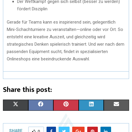
Der Wettkampf gegen sich selbst (besser zu werden)
fördert Disziplin
Gerade für Teams kann es inspirierend sein, gelegentlich
Mini-Schachturniere zu veranstalten—online oder vor Ort. So
entsteht eine kreative Auszeit, und gleichzeitig wird
strategisches Denken spielerisch trainiert. Und wer nach dem
passenden Equipment sucht, findet in spezialisierten
Onlineshops eine beeindruckende Auswahl.
Share this post:
X
F
P
L
E
(
A
I
I
M
T
C
N
N
A
SHARE
0