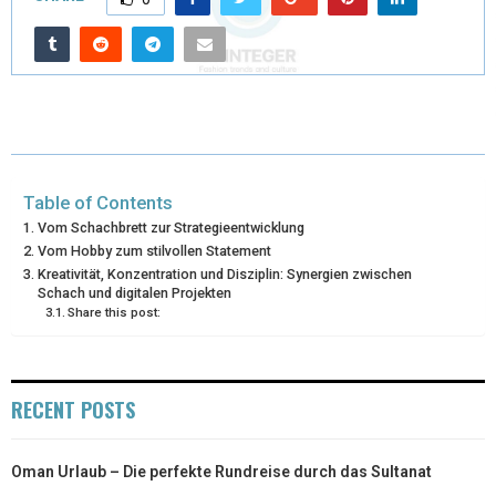
W
E
T
K
I
I
B
E
E
L
T
O
R
D
T
O
E
I
E
K
S
N
Table of Contents
R
T
Vom Schachbrett zur Strategieentwicklung
Vom Hobby zum stilvollen Statement
)
Kreativität, Konzentration und Disziplin: Synergien zwischen
Schach und digitalen Projekten
Share this post:
RECENT POSTS
Oman Urlaub – Die perfekte Rundreise durch das Sultanat