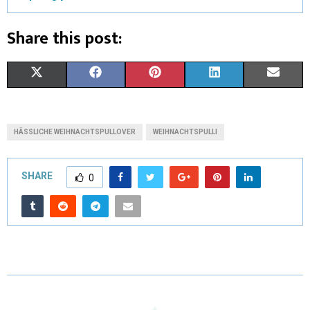
Share this post:
X
F
P
L
E
(
A
I
I
M
T
C
N
N
A
HÄSSLICHE WEIHNACHTSPULLOVER
WEIHNACHTSPULLI
W
E
T
K
I
I
B
E
E
L
SHARE
0
T
O
R
D
T
O
E
I
E
K
S
N
R
T
)