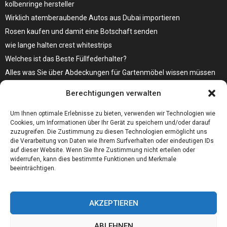
kolbenringe hersteller
Wirklich atemberaubende Autos aus Dubai importieren
Rosen kaufen und damit eine Botschaft senden
wie lange halten crest whitestrips
Welches ist das Beste Füllfederhalter?
Alles was Sie über Abdeckungen für Gartenmöbel wissen müssen
Modebewusst durch den Alltag – so wird der Bürgersteig zum
Berechtigungen verwalten
Laufsteg!
Bare Metal Server?
Um Ihnen optimale Erlebnisse zu bieten, verwenden wir Technologien wie
Cookies, um Informationen über Ihr Gerät zu speichern und/oder darauf
zuzugreifen. Die Zustimmung zu diesen Technologien ermöglicht uns
die Verarbeitung von Daten wie Ihrem Surfverhalten oder eindeutigen IDs
auf dieser Website. Wenn Sie Ihre Zustimmung nicht erteilen oder
widerrufen, kann dies bestimmte Funktionen und Merkmale
beeinträchtigen.
AKZEPTIEREN
ABLEHNEN